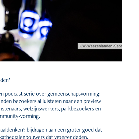
nden’
een podcast serie over gemeenschapsvorming:
konden bezoekers al luisteren naar een preview
unstenaars, welzijnswerkers, parkbezoekers en
ommunity-vorming.
aaldenken’: bijdragen aan een groter goed dat
es kathedralenbouwers dat vroeger deden.