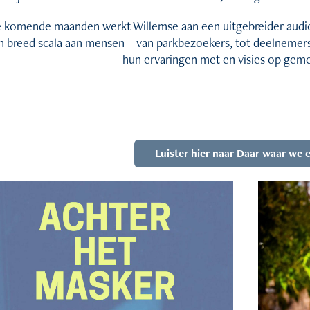
 komende maanden werkt Willemse aan een uitgebreider audio
n breed scala aan mensen – van parkbezoekers, tot deelnemers 
hun ervaringen met en visies op ge
Luister hier naar Daar waar we 