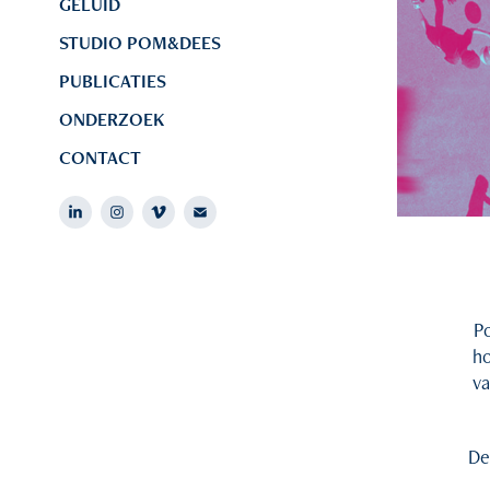
GELUID
STUDIO POM&DEES
PUBLICATIES
ONDERZOEK
CONTACT
P
ho
va
De