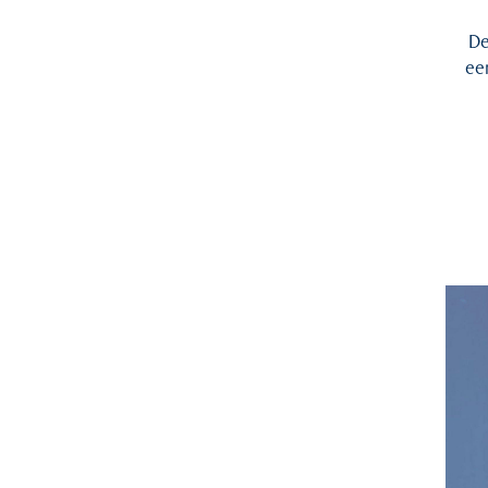
De
ee