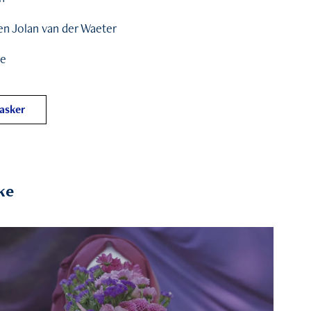
en Jolan van der Waeter
se
Masker
ke
2019